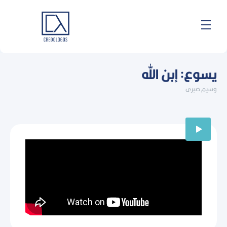
خطي
لى
لمحتوى
يسوع: إبن الله
وسيم صبرى