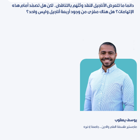
دائما ما تتعرض الأناجيل للنقد وتُتَهَم بالتناقض. لكن هل تصمُد أمام هذه
الإتهامات؟ هل هناك مغزى من وجود أربعة أناجيل وليس واحد؟
يوسف يعقوب
ماجستير فلسفة العلم والدين - جامعة إدنبره