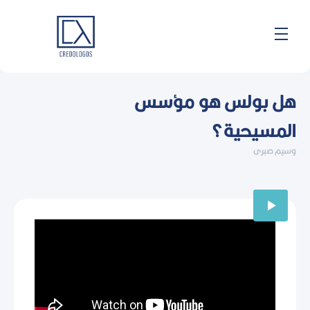
خطي
لى
لمحتوى
هل بولس هو مؤسس
المسيحية؟
وسيم صبرى