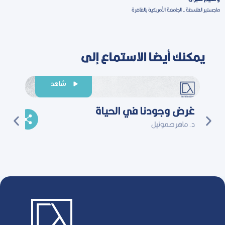
ماجستير الفلسفة - الجامعة الأمريكية بالقاهرة
يمكنك أيضا الاستماع إلى
شاهد
غرض وجودنا في الحياة
السما
د. ماهر صموئيل
أندرو أش