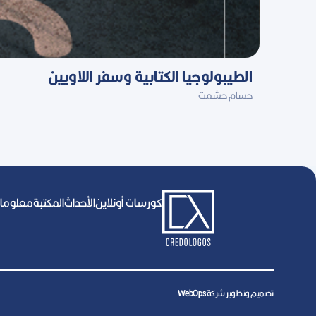
الطيبولوجيا الكتابية وسفر اللاويين
حسام حشمت
كورسات أونلاين
اﻷحداث
المكتبة
معلومات
تصميم وتطوير شركة
WebOps