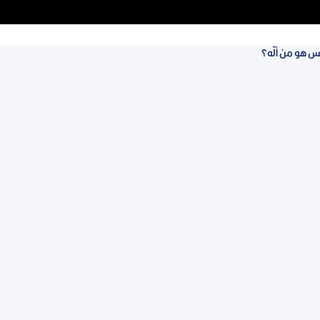
س هو من ألّه؟