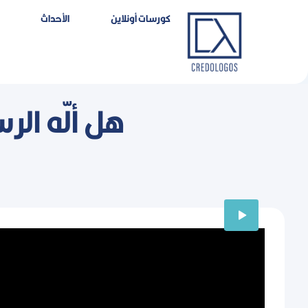
خطي
كورسات أونلاين
اﻷحداث
لى
لمحتوى
هل ألّه ال