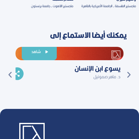
ماجستير الفلسفة - الجامعة الأمريكية بالقاهرة
ماجستير اللاهوت - جامعة برنستون
يمكنك أيضا الاستماع إلى
شاهد
يسوع ابن الإنسان
الذبا
د. ماهر صموئيل
وسيم ص