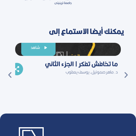
جامعة ترينيتى
يمكنك أيضا الاستماع إلى
شاهد
ما تخافش تفكر | الجزء الثاني
كيف ي
د. ماهر صموئيل، يوسف يعقوب
د. ماهر