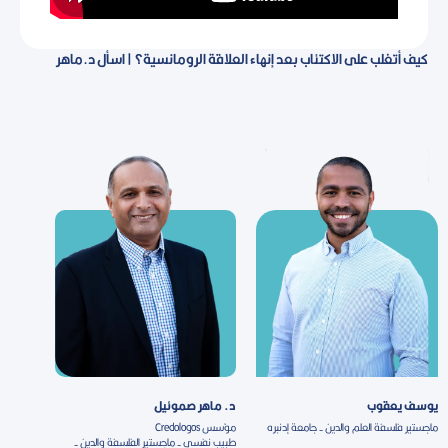
كيف أتغلب على الاكتئاب بعد إنهاء العلاقة الرومانسية؟ | اسأل د.ماهر
يوسف يعقوب
د. ماهر صموئيل
ماجستير فلسفة العلم والدين - جامعة إدنبره
مؤسس Credologos
طبيب نفسى - ماجستير الفلسفة والدين -