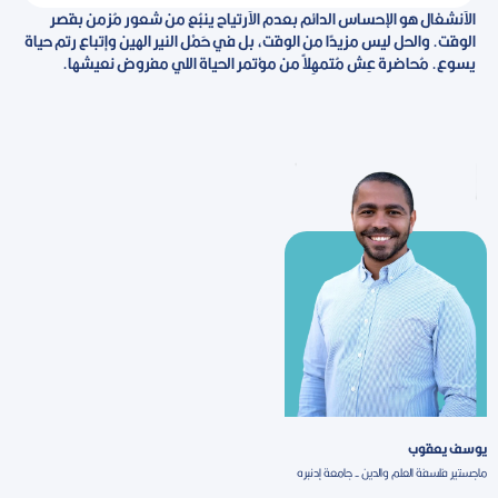
الاِنشغال هو الإحساس الدائم بعدم الاِرتياح ينبُع من شعور مُزمن بقصر
الوقت. والحل ليس مزيدًا من الوقت، بل في حَمْل النير الهين وإتباع رتم حياة
يسوع. مُحاضرة عِش مُتمهِلاً من مؤتمر الحياة اللي مفروض نعيشها.
يوسف يعقوب
ماجستير فلسفة العلم والدين - جامعة إدنبره