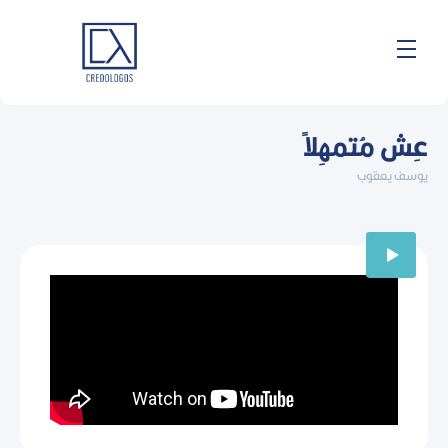
خطي
لى
لمحتوى
عِش مُتمهِلاً
يوسف يعقوب