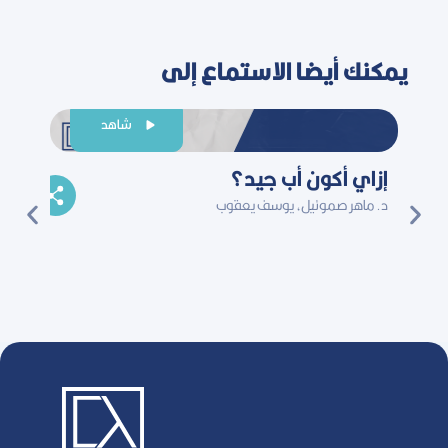
يمكنك أيضا الاستماع إلى
شاهد
إزاي أكون أب جيد؟
لماذا
د. ماهر صموئيل، يوسف يعقوب
بالت
د. ماهر