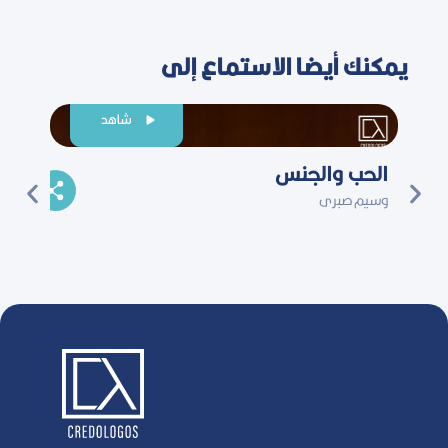
يمكنك أيضا الاستماع إلى
شاهد
الحب والجنس
الرس
وسيم صبرى
الجدي
أندرو أش