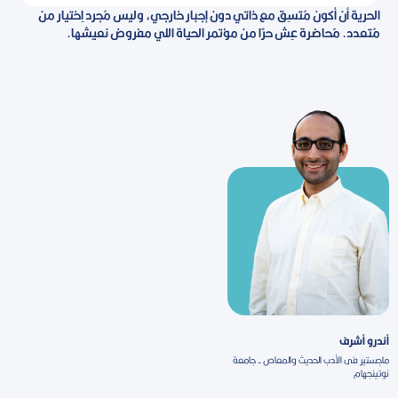
الحرية أن أكون مُتسِق مع ذاتي دون إجبار خارجي، وليس مُجرد اِختيار من
مُتعدد. مُحاضرة عِش حرًا من مؤتمر الحياة اللي مفروض نعيشها.
أندرو أشرف
ماجستير فى الأدب الحديث والمعاص - جامعة
نوتينجهام