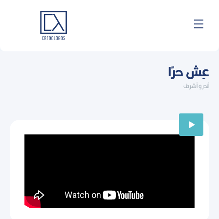
خطي
لى
لمحتوى
عِش حرًا
أندرو أشرف