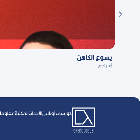
يسوع الكاهن
أمير كرم
كورسات أونلاين
اﻷحداث
المكتبة
معلومات