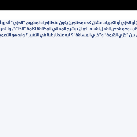
 الخزي أو الكبرياء. عشان كده محتاجين يكون عندنا إدراك لمفهوم ”الخزي“ أندرو 
ذنب: وهو فحص الفعل نفسه. كمان بيشرح المعاني المختلفة لكلمة ”الذات“، والتعري
رق بين ”خزي القيمة“ و”خزي المسافة“؟ ليه عندنا رغبة في التغيير؟ وايه هو التصمي