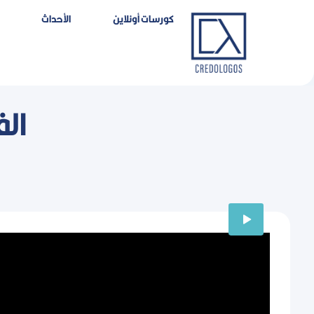
خطي
كورسات أونلاين
اﻷحداث
لى
لمحتوى
ال