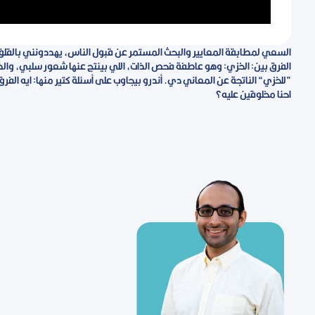
السعي لمطابقة المعايير والبحث المستمر عن قبول الناس، يهددونني بالقلق أو
الفرق بين: الخزي: وهو عاطفة فحص الذات، اللي بينتج عنها شعور سلبي، وال
”للخزي“ الناتجة عن المعاني دي. أندرو بيجاوب على أسئلة كتير منها: ايه الف
احنا مخلوقين عليه؟