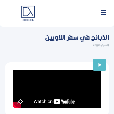
خطي
لى
لمحتوى
الذبائح في سفر اللاويين
وسيم صبرى