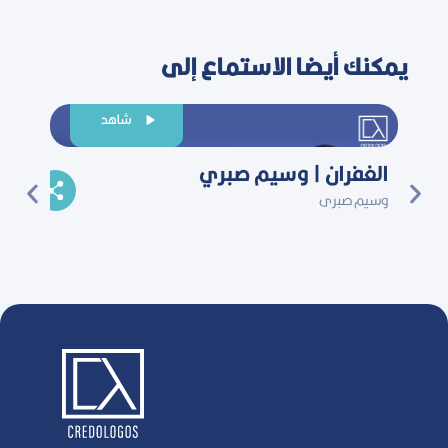
يمكنك أيضا الاستماع إلى
شاهد
الغفران | وسيم صبري
عالم
وسيم صبرى
حسام 