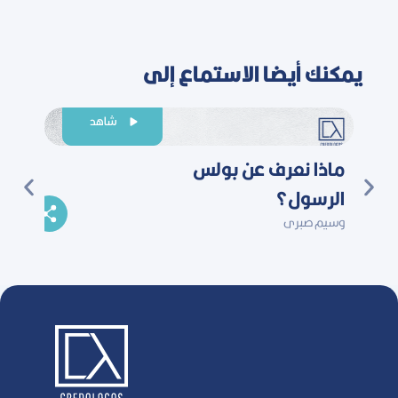
يمكنك أيضا الاستماع إلى
شاهد
ماذا نعرف عن بولس
عِش ش
الرسول؟
وسيم ص
وسيم صبرى