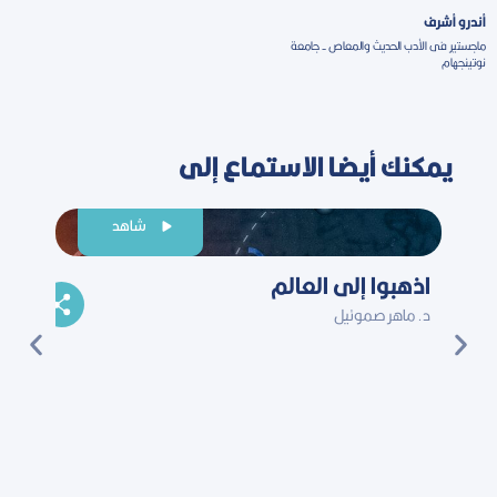
أندرو أشرف
ماجستير فى الأدب الحديث والمعاص - جامعة
نوتينجهام
يمكنك أيضا الاستماع إلى
شاهد
اذهبوا إلى العالم
هل أل
د. ماهر صموئيل
المس
حسام 