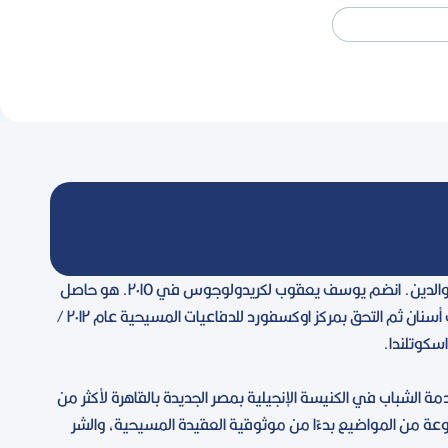
Search
يوسف يعقوب متكلم ومحاضر في اللاهوت والدفاعيات ويتخصص في أمور العلم والدين. انضم يوسف يعقوب لكريدولوجوس في ٢٠١٥. هو حاصل
علي بكالوريوس طب وجراحة الفم والاسنان من جامعة عين شمس وعمل كطبيب أسنان ثم التحق بمركز اوكسفورد للدفاعيات المسيحية عام ٢٠١٢ /
 الشباب في الكنيسة الإنجيلية بمصر الجديدة بالقاهرة لأكثر من
وعة من المواضيع بدءًا من موثوقية العقيدة المسيحية، والشر