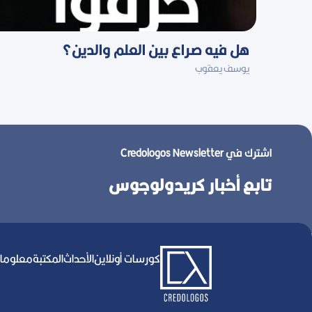
هل فيه صراع بين العلم والدين؟
يوسف يعقوب
Credologos Newsletter اشترك في
تابع
أخبار
كريدولوجوس
كورسات أونلاين
اﻷحداث
المكتبة
معلومات