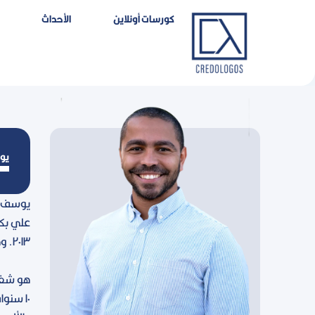
خطي
كورسات أونلاين
اﻷحداث
لى
لمحتوى
يو
٢٠١٣. وهو حاصل على ماچستير في الفلسفة والعلم والدين من جامعة إدنبره في اسكوتلندا.
هو شغوف
١٠ سنو