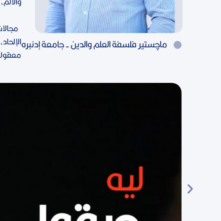
والألم،
مجالات 
الإلحاد،
ماچستير فلسفة العلم والدين - جامعة إدنبره
معقولة؟