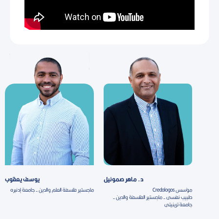
د. ماهر صموئيل
يوسف يعقوب
مؤسس Credologos
ماجستير فلسفة العلم والدين - جامعة إدنبره
طبيب نفسى - ماجستير الفلسفة والدين -
جامعة ترينيتى