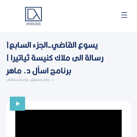
Skip
to
content
يسوع القاضي-الجزء السابع|
رسالة الى ملاك كنيسة ثياتيرا |
برنامج اسأل د. ماهر
د. ماهر صموئيل، يوسف يعقوب