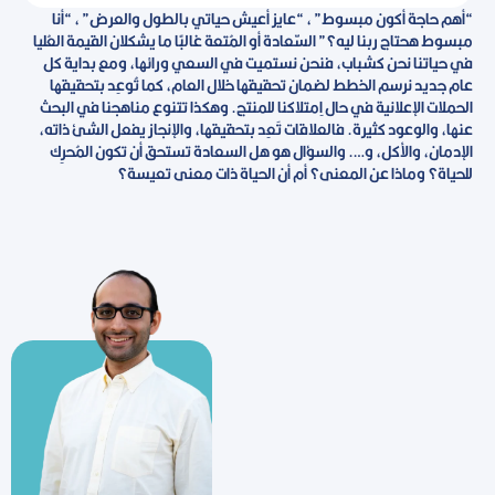
“أهم حاجة أكون مبسوط” ، “عايز أعيش حياتي بالطول والعرض” ، “أنا
مبسوط هحتاج ربنا ليه؟” السّعادة أو المُتعة غالبًا ما يشكلان القيمة العُليا
في حياتنا نحن كشباب، فنحن نستميت في السعي ورائها، ومع بداية كل
عام جديد نرسم الخطط لضمان تحقيقها خلال العام، كما تُوعِد بتحقيقها
الحملات الإعلانية في حال اِمتلاكنا للمنتج. وهكذا تتنوع مناهجنا في البحث
عنها، والوعود كثيرة. فالعلاقات تَعِد بتحقيقها، والإنجاز يفعل الشئ ذاته،
الإدمان، والأكل، و…. والسؤال هو هل السعادة تستحق أن تكون المُحرِك
للحياة؟ وماذا عن المعنى؟ أم أن الحياة ذات معنى تعيسة؟