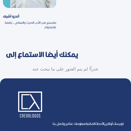
أندرو أشرف
ماجستير فى الأدب الحديث والمعاص - جامعة
نوتينجهام
يمكنك أيضا الاستماع إلى
عذراً! لم يتم العثور على ما تبحث عنه
كورسات أونلاين
اﻷحداث
المكتبة
معلومات عنا
تبرع
اتصل بنا