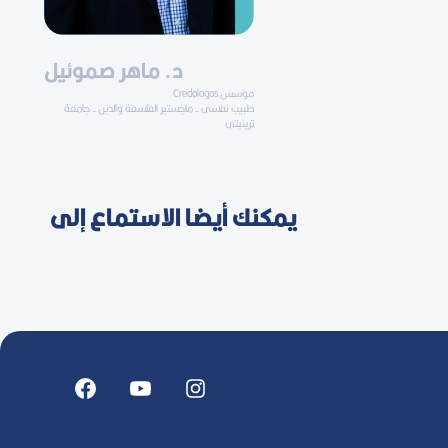
د. ماهر صموئيل
مؤسس Credologos
طبيب نفسى - ماجستير الفلسفة والدين - جامعة
ترينيتى
يمكنك أيضا الاستماع إلى