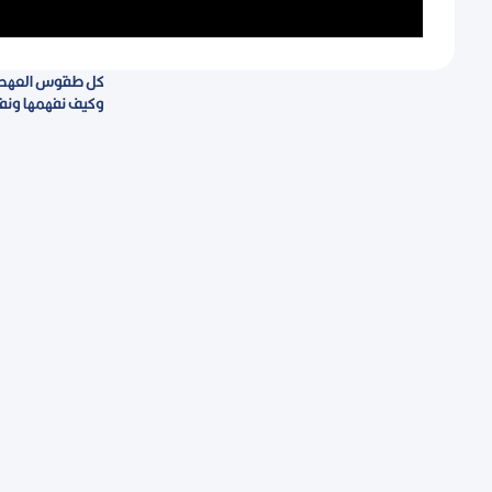
كل طقوس العهد ال
وكيف نفهمها ونف