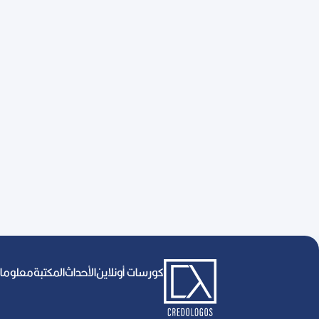
كورسات أونلاين
اﻷحداث
المكتبة
معلومات