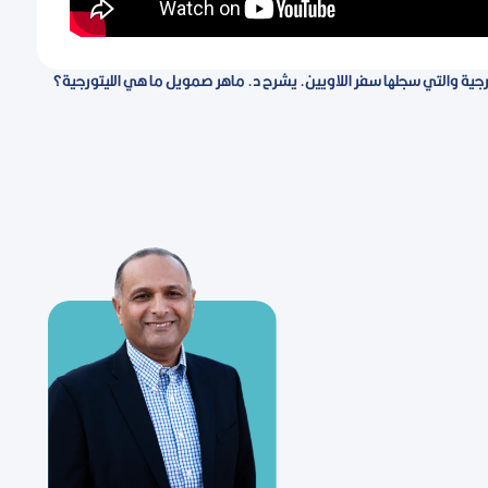
جية والتي سجلها سفر اللاويين. يشرح د. ماهر صمويل ما هي الليتورجية؟