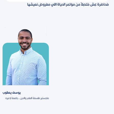
مُحاضرة عِش مُتصِلاً من مؤتمر الحياة اللي مفروض نعيشها
يوسف يعقوب
ماجستير فلسفة العلم والدين - جامعة إدنبره