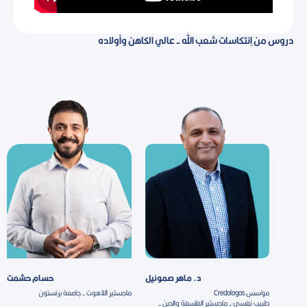
دروس من اِنتكاسات شعب الله - عالي الكاهن وأولاده
د. ماهر صموئيل
حسام حشمت
مؤسس Credologos
ماجستير اللاهوت - جامعة برنستون
طبيب نفسى - ماجستير الفلسفة والدين -