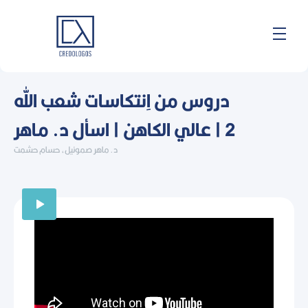
Skip
to
content
دروس من اِنتكاسات شعب الله
2 | عالي الكاهن | اسأل د. ماهر
د. ماهر صموئيل، حسام حشمت