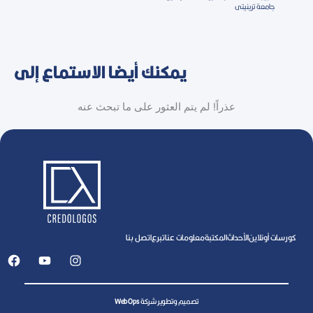
جامعة ترينيتى
يمكنك أيضا الاستماع إلى
عذراً! لم يتم العثور على ما تبحث عنه
كورسات أونلاين
اﻷحداث
المكتبة
معلومات عنا
تبرع
اتصل بنا
تصميم وتطوير شركة
WebOps