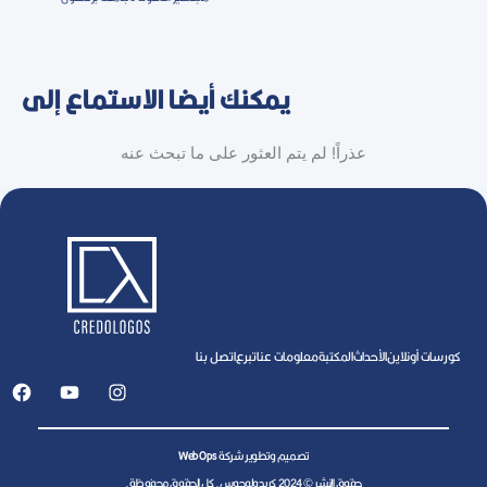
يمكنك أيضا الاستماع إلى
عذراً! لم يتم العثور على ما تبحث عنه
كورسات أونلاين
اﻷحداث
المكتبة
معلومات عنا
تبرع
اتصل بنا
تصميم وتطوير شركة
WebOps
حقوق النشر © 2024 كريدولوجوس. كل الحقوق محفوظة.