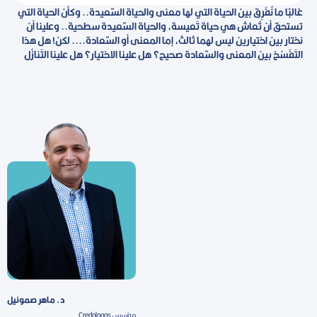
غالبًا ما نُفَرِق بين الحياة التي لها معنى والحياة السّعيدة.. وكأن الحياة التي
تستحق أن تُعاش هي حياة تَعيسة، والحياة السّعيدة سطحية.. وعلينا أن
نختار بين اختيارين ليس لهما ثالث، إما المعنى أو السّعادة.... لكن! هل هذا
التَفَسُخ بين المعنى والسّعادة صحيح؟ هل علينا الاختيار؟ هل علينا التَنازُل
د. ماهر صموئيل
مؤسس Credologos