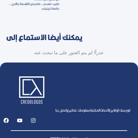
طبيب نفسى - ماجستير الفلسفة والدين -
جامعة ترينيتى
يمكنك أيضا الاستماع إلى
عذراً! لم يتم العثور على ما تبحث عنه
كورسات أونلاين
اﻷحداث
المكتبة
معلومات عنا
تبرع
اتصل بنا