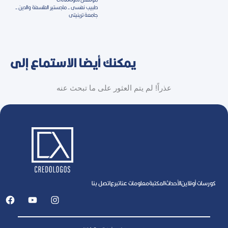
طبيب نفسى - ماجستير الفلسفة والدين -
جامعة ترينيتى
يمكنك أيضا الاستماع إلى
عذراً! لم يتم العثور على ما تبحث عنه
كورسات أونلاين
اﻷحداث
المكتبة
معلومات عنا
تبرع
اتصل بنا