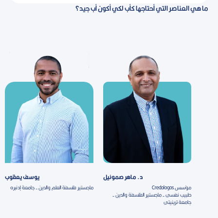
ما هي العناصر التي أحتاجها كأب لكي أكون أب جيد؟
د. ماهر صموئيل
يوسف يعقوب
مؤسس Credologos
ماجستير فلسفة العلم والدين - جامعة إدنبره
طبيب نفسى - ماجستير الفلسفة والدين -
جامعة ترينيتى