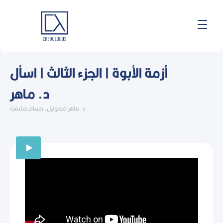
Skip
to
content
أزمة الأبوة | الجزء الثالث | اسأل
د. ماهر
د. ماهر صموئيل، حسام حشمت