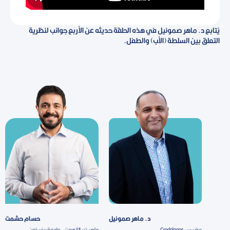
يُتابع د. ماهر صموئيل في هذه الحلقة حديثه عن الأربع جوانب لنظرية
التعلق بين السلطة (الأب) والطفل.
د. ماهر صموئيل
حسام حشمت
مؤسس Credologos
ماجستير اللاهوت - جامعة برنستون