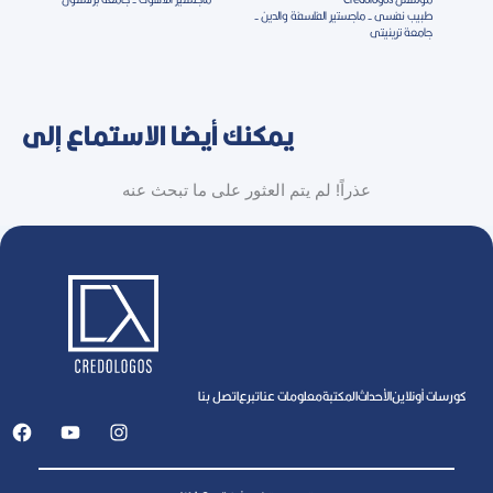
طبيب نفسى - ماجستير الفلسفة والدين -
جامعة ترينيتى
يمكنك أيضا الاستماع إلى
عذراً! لم يتم العثور على ما تبحث عنه
كورسات أونلاين
اﻷحداث
المكتبة
معلومات عنا
تبرع
اتصل بنا